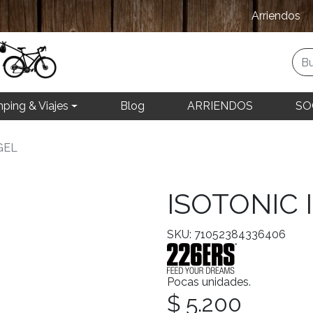
Arriendos
ping & Viajes
Blog
ARRIENDOS
SO
GEL
ISOTONIC 
SKU: 71052384336406
Pocas unidades.
$ 5.200