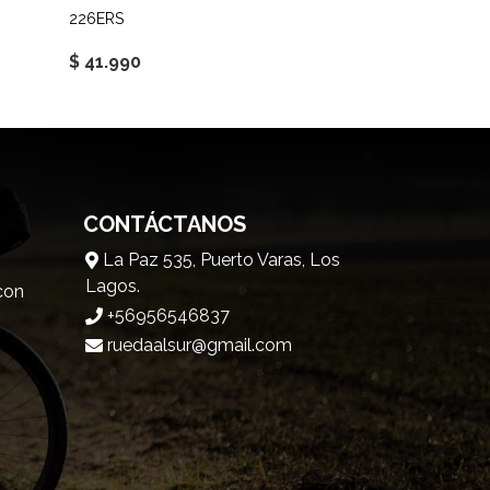
226ERS
$ 41.990
CONTÁCTANOS
La Paz 535, Puerto Varas, Los
Lagos.
 con
+56956546837
ruedaalsur@gmail.com