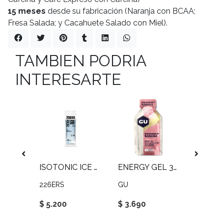
15 meses
desde su fabricación (Naranja con BCAA;
Fresa Salada; y Cacahuete Salado con Miel).
TAMBIEN PODRIA
INTERESARTE
HIGH FRUCTOSE GEL 80G
ISOTONIC ICE MINT GEL
ENERGY GEL 32G
226ERS
GU
226ER
$ 5.200
$ 3.690
$ 4.9