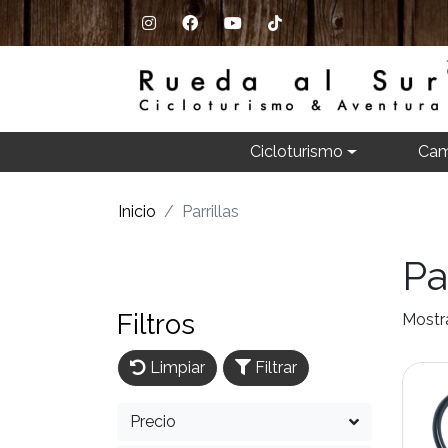
Cicloturismo
Cam
Inicio
Parrillas
Pa
Filtros
Mostr
Limpiar
Filtrar
Precio