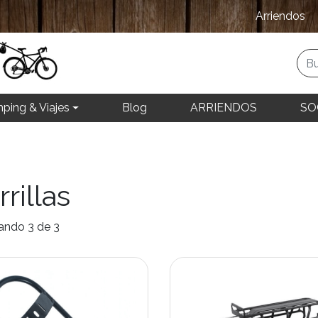
Arriendos
ping & Viajes
Blog
ARRIENDOS
SO
rrillas
ando 3 de 3