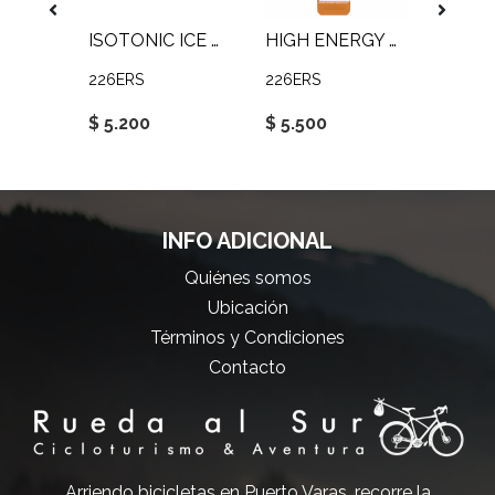
ENERGY GEL 32G
ISOTONIC ICE MINT GEL
HIGH ENERGY GEL 76G
226ERS
226ERS
GU
$ 5.200
$ 5.500
$ 3.6
INFO ADICIONAL
Quiénes somos
Ubicación
Términos y Condiciones
Contacto
Arriendo bicicletas en Puerto Varas, recorre la