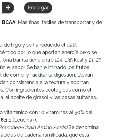
Encargar
y BCAA
. Más finas, fáciles de transportar y de
de higo y se ha reducido el dátil
ucémico por lo que aportan energía pero se
. Una barrita tiene entre 124-135 kcal y 21-25
n el sabor. Se han eliminado los frutos
 de comer y facilitar la digestión. Llevan
dan consistencia a la textura y aportan
es. Con ingredientes ecológicos como el
za, el aceite de girasol y las pasas sultanas.
o vitamínico con 10 vitaminas al 50% del
8:1:1
(Leucina+).
: Branched-Chain Amino Acids)
Se denomina
ácidos de cadena ramificada, que está