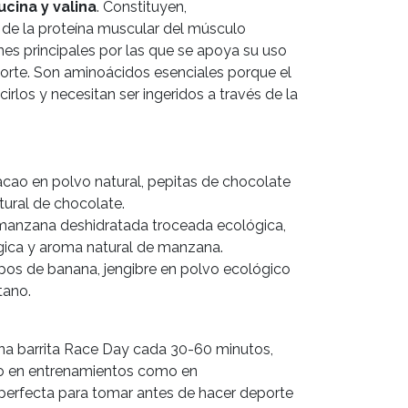
ucina y valina
. Constituyen,
de la proteína muscular del músculo
nes principales por las que se apoya su uso
rte. Son aminoácidos esenciales porque el
los y necesitan ser ingeridos a través de la
cao en polvo natural, pepitas de chocolate
ural de chocolate.
manzana deshidratada troceada ecológica,
gica y aroma natural de manzana.
pos de banana, jengibre en polvo ecológico
tano.
a barrita Race Day cada 30-60 minutos,
to en entrenamientos como en
perfecta para tomar antes de hacer deporte