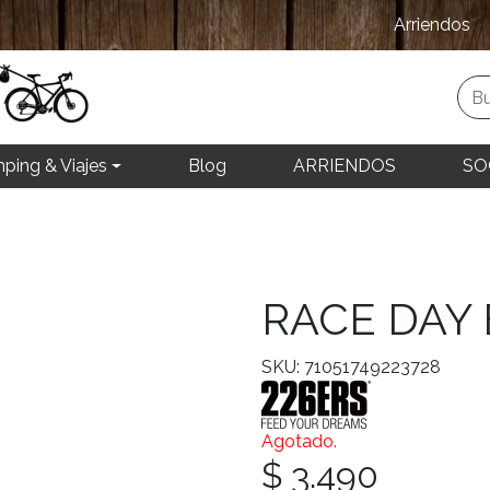
Arriendos
ping & Viajes
Blog
ARRIENDOS
SO
RACE DAY
SKU: 71051749223728
Agotado.
$ 3.490