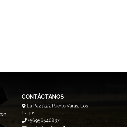
CONTÁCTANOS
La Paz 535, Puerto Varas, Los
Lagos.
 con
+56956546837