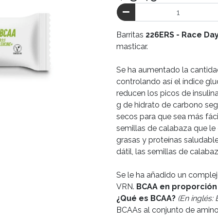
Barritas
226ERS - Race Da
masticar.
Se ha aumentado la cantidad 
controlando así el índice gl
reducen los picos de insulina
g de hidrato de carbono segú
secos para que sea más fácil
semillas de calabaza que le 
grasas y proteínas saludabl
dátil, las semillas de calaba
Se le ha añadido un complej
VRN.
BCAA en proporción 
¿Qué es BCAA?
(En inglés
BCAAs al conjunto de amino