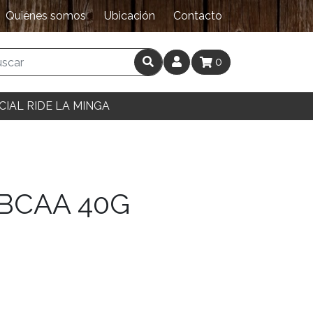
Quiénes somos
Ubicación
Contacto
0
CIAL RIDE LA MINGA
 BCAA 40G