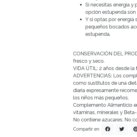
Si necesitas energía y 
opción estupenda son
Y si optas por energí
pequeños bocados ac
estupenda.
CONSERVACIÓN DEL PRODUCT
fresco y seco.
VIDA ÚTIL: 2 años desde la 
ADVERTENCIAS: Los complem
como sustitutos de una dieta
diaria expresamente recome
los niños más pequeños.
Complemento Alimenticio en
vitaminas, minerales y Beta
No contiene azúcares. No co
Compartir en: