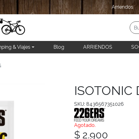
Arriendos
ping & Viajes
Blog
ARRIENDOS
SO
G
ISOTONIC 
SKU: 8436567351026
Agotado.
$ 2.900