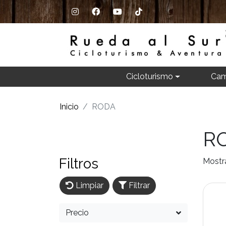
Cicloturismo
Cam
Inicio
RODA
R
Filtros
Mostr
Limpiar
Filtrar
Precio