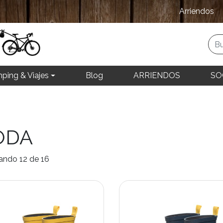
Arriendos
ping & Viajes
Blog
ARRIENDOS
SO
ODA
ando 12 de 16