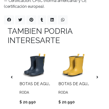
— Certificación: CPSC (norma americana) y CE
(certificación europea).
TAMBIEN PODRIA
INTERESARTE
E AIRE
BOTAS DE AGUA AZUL
BOTAS DE AGUA AMARILLO
BOCIN
RODA
RODA
TRIP
$ 20.990
$ 20.990
$ 7.9