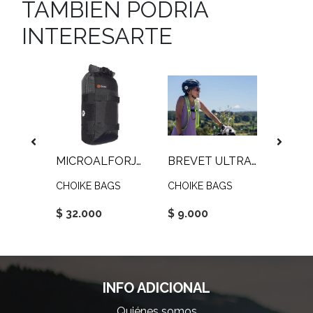
TAMBIEN PODRIA
INTERESARTE
Y 2.5L
MICROALFORJA 6.1L
BREVET ULTRALIGHT
GS
CHOIKE BAGS
CHOIKE BAGS
CHOIK
$ 32.000
$ 9.000
$ 37.
INFO ADICIONAL
Quiénes somos