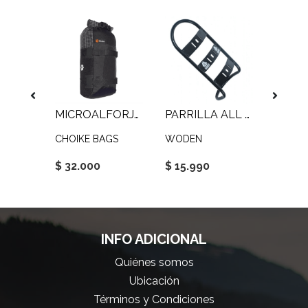
FRONTBAG ALL TERRAIN EVO 10L
MICROALFORJA 6.1L
PARRILLA ALL TERRAIN
CHOIKE BAGS
WODEN
WODE
$ 32.000
$ 15.990
$ 59.
INFO ADICIONAL
Quiénes somos
Ubicación
Términos y Condiciones