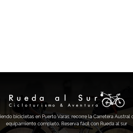
iendo bicicletas en Puerto Varas, recorre la Carretera Austral
equipamiento completo. Reserva fácil con Rueda al sur