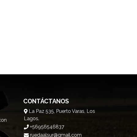
CONTÁCTANOS
La Paz 535, Puerto Varas, Los
Lagos.
 con
+56956546837
ruedaalsur@gmail.com