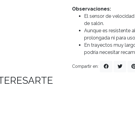
Observaciones:
El sensor de velocidad
de salón.
Aunque es resistente a
prolongada ni para us
En trayectos muy largo
podría necesitar reca
Compartir en:
NTERESARTE