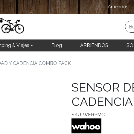
Arriendos
ping & Viajes
Blog
ARRIENDOS
SO
DAD Y CADENCIA COMBO PACK
SENSOR D
CADENCIA
SKU: WFRPMC