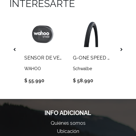
INTERESARTE
PURSUER 700X25C
SENSOR DE VELOCIDAD RPM
G-ONE SPEED 700X40C
WAHOO
Schwalbe
WAHO
$ 55.990
$ 58.990
$ 89.
INFO ADICIONAL
Quiénes somos
Ubicación