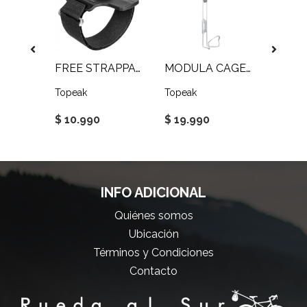
UNT
FREE STRAPPACK
MODULA CAGE XL
CAGE
Topeak
Topeak
Topeak
$ 10.990
$ 19.990
$ 9.9
INFO ADICIONAL
Quiénes somos
Ubicación
Términos y Condiciones
Contacto