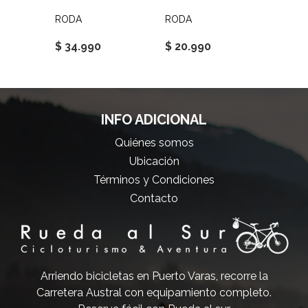
RODA
RODA
RODA
$ 34.990
$ 20.990
$ 52.
INFO ADICIONAL
Quiénes somos
Ubicación
Términos y Condiciones
Contacto
Arriendo bicicletas en Puerto Varas, recorre la
Carretera Austral con equipamiento completo.