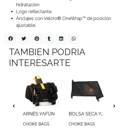
hidratación
Logo reflectante.
Anclajes con Velcro® OneWrap™ de posición
ajustable.
TAMBIEN PODRIA
INTERESARTE
1L
ARNÉS YAFÜN
BOLSA SECA YAFÜN 10-15L
TT RA
GS
CHOIKE BAGS
CHOIKE BAGS
CHOIK