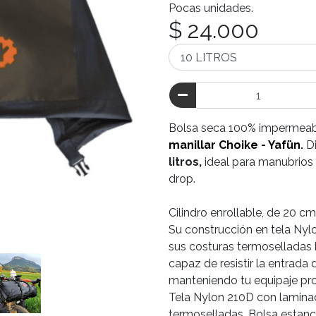
Pocas unidades.
$ 24.000
Bolsa seca 100% impermea
manillar Choike - Yafün
.
D
litros,
ideal para manubrios
drop.
Cilindro enrollable, de 20 c
Su construcción en tela Nyl
sus costuras termoselladas
capaz de resistir la entrada 
manteniendo tu equipaje pro
Tela Nylon 210D con lamina
termoselladas. Bolsa estanca