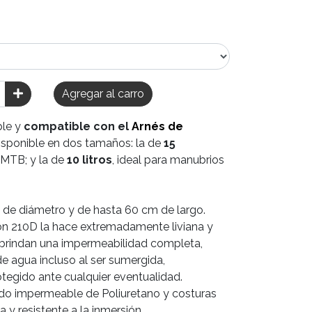
Agregar al carro
ble y
compatible con el
Arnés de
isponible en dos tamaños: la de
15
 MTB; y la de
10 li
tros
, ideal
para manubrios
m de diámetro y de hasta 60 cm de largo.
on 210D la hace extremadamente liviana y
 brindan una impermeabilidad completa,
de agua incluso al ser sumergida,
tegido ante cualquier eventualidad.
do impermeable de Poliuretano y costuras
 y resistente a la inmersión.