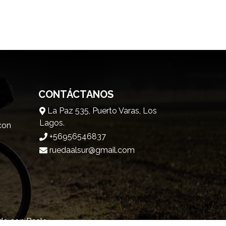
CONTÁCTANOS
La Paz 535, Puerto Varas, Los
Lagos.
 con
+56956546837
ruedaalsur@gmail.com
ndo con
Bsale