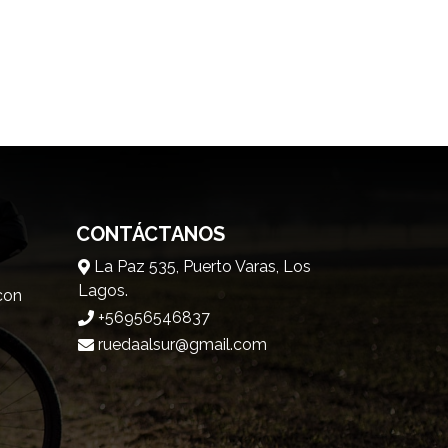
CONTÁCTANOS
La Paz 535, Puerto Varas, Los
Lagos.
 con
+56956546837
ruedaalsur@gmail.com