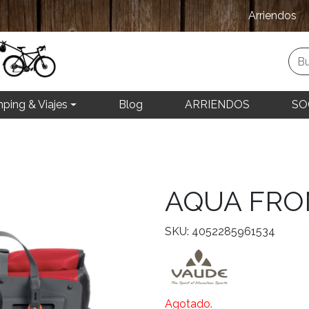
Arriendos
ping & Viajes
Blog
ARRIENDOS
SO
AQUA FRO
SKU: 4052285961534
Agotado.