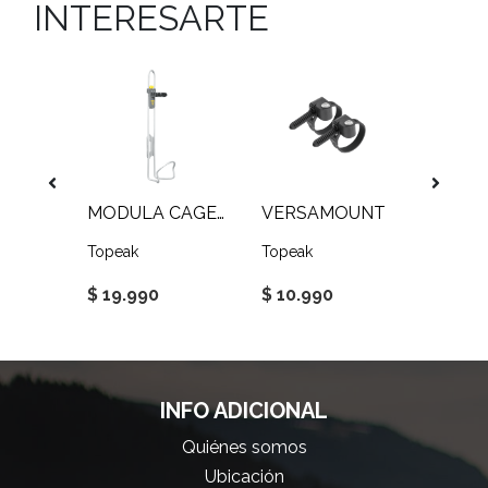
INTERESARTE
CINTA MANILLAR 30X1900MM
MODULA CAGE XL
VERSAMOUNT
CAGE
Topeak
Topeak
Topeak
$ 19.990
$ 10.990
$ 9.9
INFO ADICIONAL
Quiénes somos
Ubicación