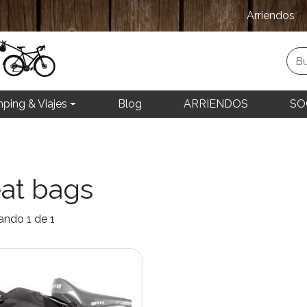
Arriendos
ping & Viajes
Blog
ARRIENDOS
SO
at bags
ando 1 de 1