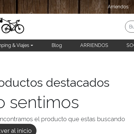
Arriendos
ping & Viajes
Blog
ARRIENDOS
SO
oductos destacados
o sentimos
ncontramos el producto que estas buscando
ver al inicio