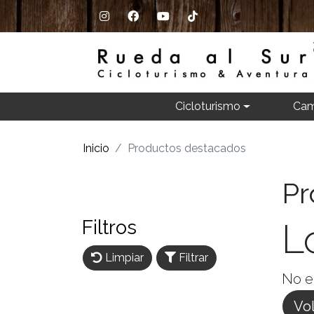
Cicloturismo
Cam
Inicio
Productos destacados
Pr
Filtros
L
Limpiar
Filtrar
No e
Vol