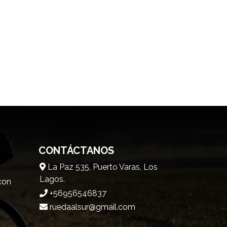
CONTÁCTANOS
La Paz 535, Puerto Varas, Los
Lagos.
 con
+56956546837
ruedaalsur@gmail.com