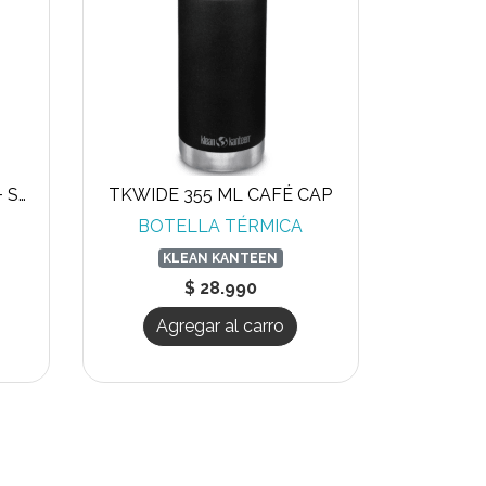
TK WIDE 355 ML TWIST + STRAW
TKWIDE 355 ML CAFÉ CAP
BOTELLA TÉRMICA
KLEAN KANTEEN
$ 28.990
Agregar al carro