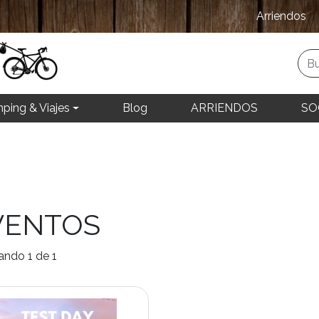
Arriendos
ping & Viajes
Blog
ARRIENDOS
SO
VENTOS
ando 1 de 1