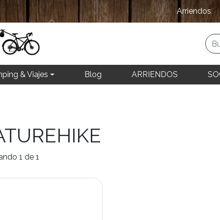
Arriendos
ping & Viajes
Blog
ARRIENDOS
SO
ATUREHIKE
ando 1 de 1