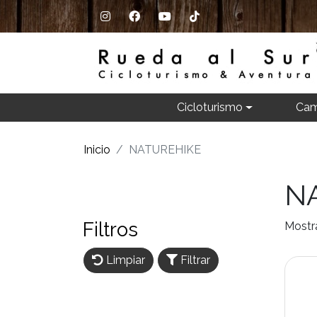
Cicloturismo
Cam
Inicio
NATUREHIKE
N
Filtros
Mostr
Limpiar
Filtrar