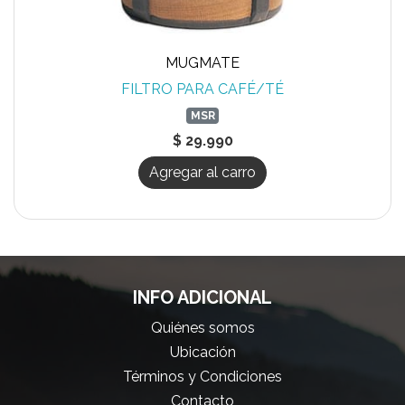
MUGMATE
FILTRO PARA CAFÉ/TÉ
MSR
$ 29.990
Agregar al carro
INFO ADICIONAL
Quiénes somos
Ubicación
Términos y Condiciones
Contacto