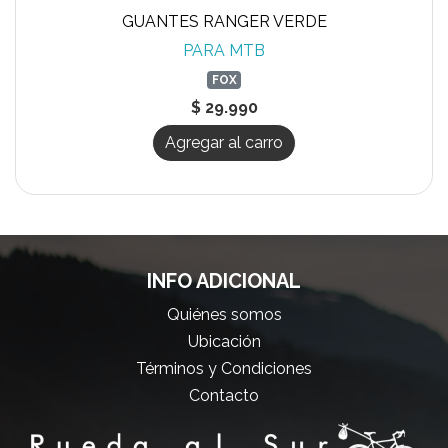
GUANTES RANGER VERDE
PARA MTB
FOX
$ 29.990
Agregar al carro
INFO ADICIONAL
Quiénes somos
Ubicación
Términos y Condiciones
Contacto