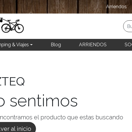
Arriendos
ping & Viajes
Blog
ARRIENDOS
SO
ZTEQ
o sentimos
ncontramos el producto que estas buscando
ver al inicio