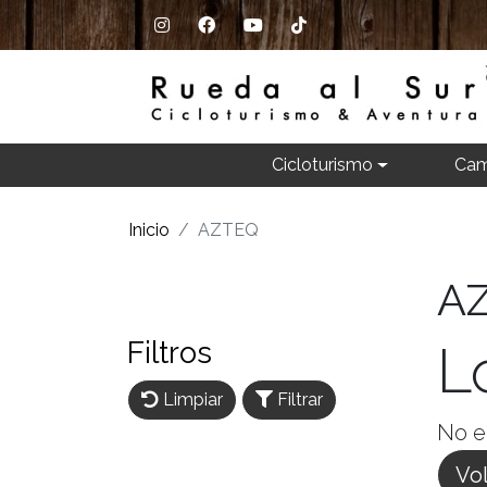
Cicloturismo
Cam
Inicio
AZTEQ
A
Filtros
L
Limpiar
Filtrar
No e
Vol