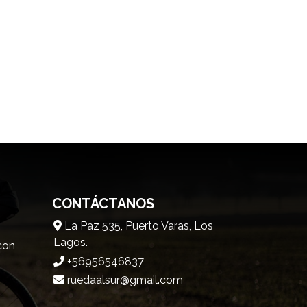
CONTÁCTANOS
La Paz 535, Puerto Varas, Los
Lagos.
 con
+56956546837
ruedaalsur@gmail.com