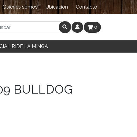
Quiénes somos
Ubicación
Contacto
0
CIAL RIDE LA MINGA
09 BULLDOG