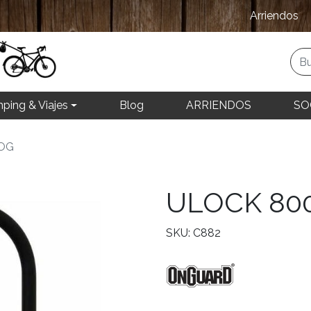
Arriendos
ping & Viajes
Blog
ARRIENDOS
SO
OG
ULOCK 80
SKU: C882