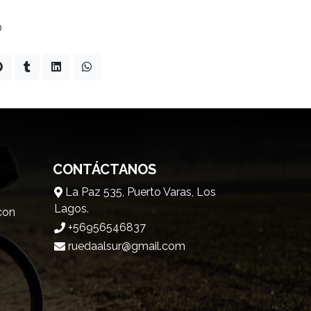
0
CONTÁCTANOS
La Paz 535, Puerto Varas, Los
Lagos.
 con
+56956546837
ruedaalsur@gmail.com