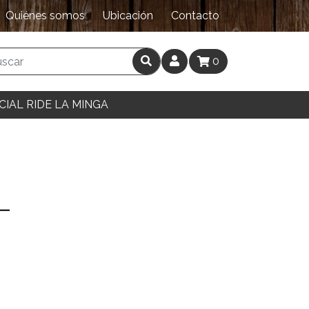
Quiénes somos
Ubicación
Contacto
0
CIAL RIDE LA MINGA
L