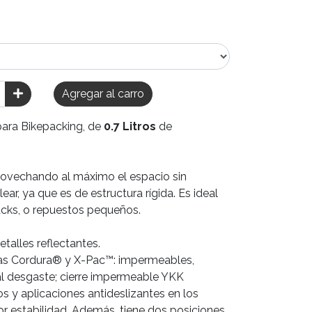
Agregar al carro
para Bikepacking, de
0.7 Litros
de
provechando al máximo el espacio sin
ar, ya que es de estructura rígida. Es ideal
nacks, o repuestos pequeños.
etalles reflectantes.
as Cordura® y X-Pac™: impermeables,
a al desgaste; cierre impermeable YKK
s y aplicaciones antideslizantes en los
r estabilidad. Además, tiene dos posiciones