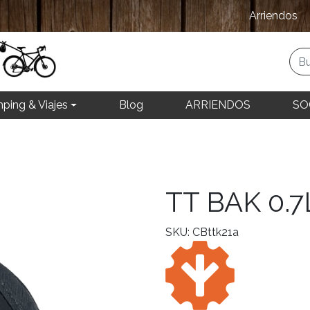
Arriendos
ping & Viajes
Blog
ARRIENDOS
SO
TT BAK 0.7
SKU: CBttk21a