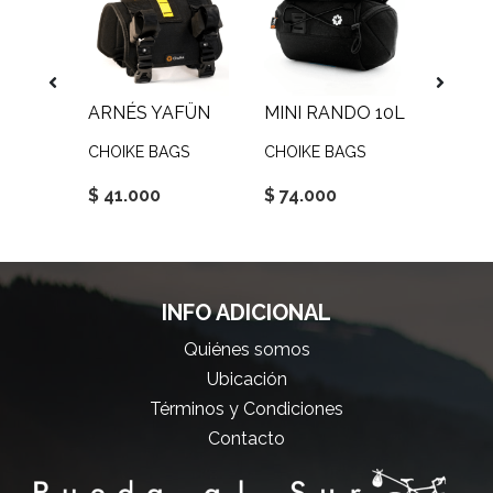
ARNÉS YAFÜN
MINI RANDO 10L
PIWN 
GS
CHOIKE BAGS
CHOIKE BAGS
CHOIK
$ 41.000
$ 74.000
$ 41.
INFO ADICIONAL
Quiénes somos
Ubicación
Términos y Condiciones
Contacto