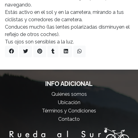
navegando.
Estás activo en el sol y en la carretera, mirando a tus
ciclistas y corredores de carretera.
Conduces mucho (las lentes polarizadas disminuyen el
reflejo de otros coches).
Tus ojos son sensibles a la luz.
INFO ADICIONAL
Quiénes somos
Ubicación
Términos y Condiciones
Contacto