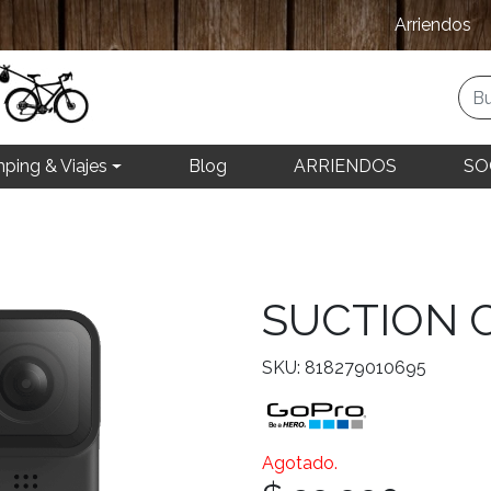
Arriendos
ping & Viajes
Blog
ARRIENDOS
SO
SUCTION 
SKU: 818279010695
Agotado.