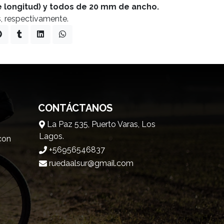
de longitud) y todos de 20 mm de ancho.
s, respectivamente.
CONTÁCTANOS
La Paz 535, Puerto Varas, Los
Lagos.
 con
+56956546837
ruedaalsur@gmail.com