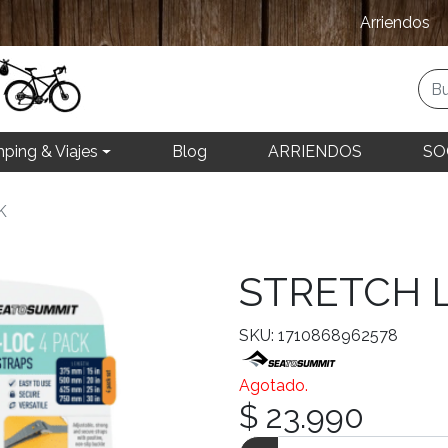
Arriendos
ping & Viajes
Blog
ARRIENDOS
SO
K
STRETCH 
SKU: 1710868962578
Agotado.
$ 23.990