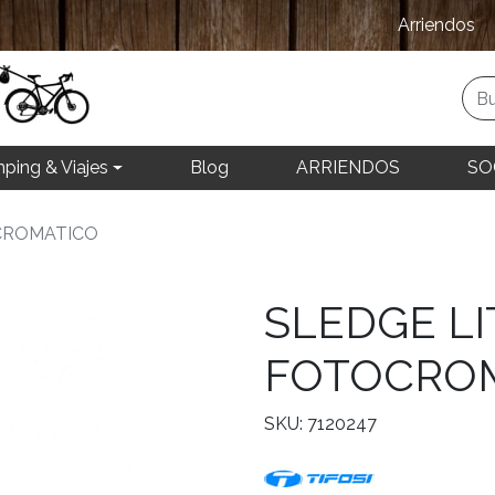
Arriendos
ping & Viajes
Blog
ARRIENDOS
SO
CROMATICO
SLEDGE LI
FOTOCRO
SKU: 7120247