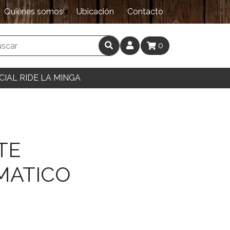
Quiénes somos
Ubicación
Contacto
0
CIAL RIDE LA MINGA
TE
MATICO