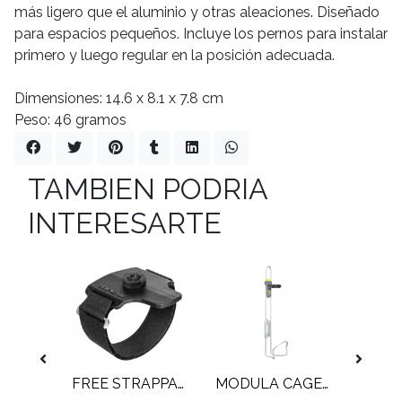
más ligero que el aluminio y otras aleaciones. Diseñado
para espacios pequeños. Incluye los pernos para instalar
primero y luego regular en la posición adecuada.
Dimensiones: 14.6 x 8.1 x 7.8 cm
Peso: 46 gramos
TAMBIEN PODRIA
INTERESARTE
UNT
FREE STRAPPACK
MODULA CAGE XL
VERS