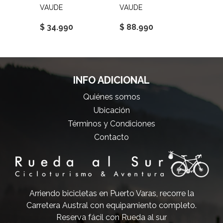
VAUDE
VAUDE
VAUDE
$ 34.990
$ 88.990
$ 24.
INFO ADICIONAL
Quiénes somos
Ubicación
Términos y Condiciones
Contacto
Arriendo bicicletas en Puerto Varas, recorre la
Carretera Austral con equipamiento completo.
Reserva fácil con Rueda al sur