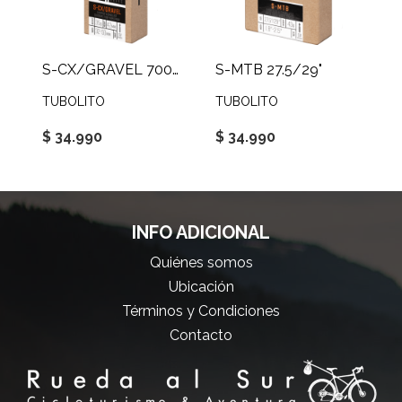
S-CX/GRAVEL 700C/650B
S-MTB 27.5/29"
TUBOLITO
TUBOLITO
$ 34.990
$ 34.990
INFO ADICIONAL
Quiénes somos
Ubicación
Términos y Condiciones
Contacto