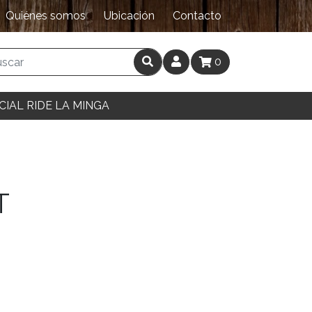
Quiénes somos
Ubicación
Contacto
0
CIAL RIDE LA MINGA
T