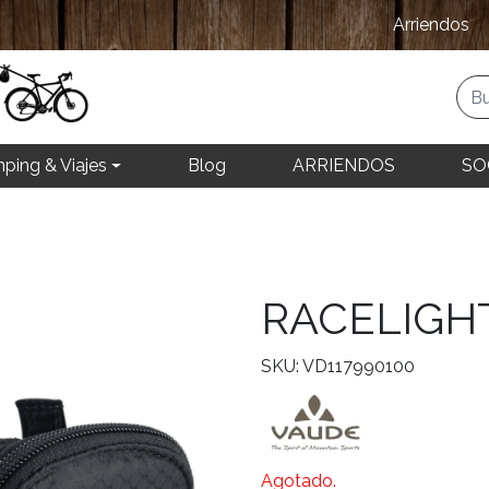
Arriendos
ping & Viajes
Blog
ARRIENDOS
SO
RACELIGH
SKU: VD117990100
Agotado.