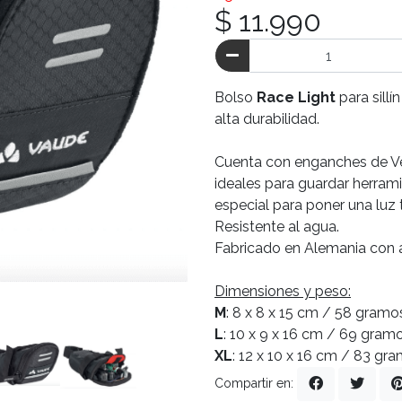
$ 11.990
Bolso
Race Light
para sillí
alta durabilidad.
Cuenta con enganches de Velc
ideales para guardar herram
especial para poner una luz
Resistente al agua.
Fabricado en Alemania con a
Dimensiones y peso:
M
: 8 x 8 x 15 cm / 58 gramo
L
: 10 x 9 x 16 cm / 69 gramo
XL
: 12 x 10 x 16 cm / 83 gr
Compartir en: