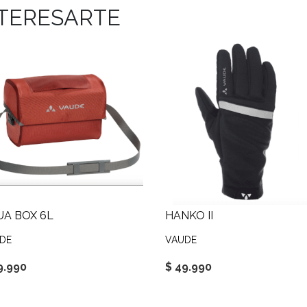
NTERESARTE
UA BOX 6L
HANKO II
DE
VAUDE
9.990
$ 49.990