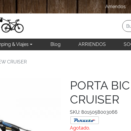
Arriendos
ping & Viajes
Blog
ARRIENDOS
SO
EW CRUISER
PORTA BI
CRUISER
SKU: 8015058003066
Agotado.