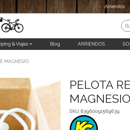
Arriendos
ping & Viajes
Blog
ARRIENDOS
SO
E MAGNESIO
PELOTA R
MAGNESI
SKU: 63960091569639