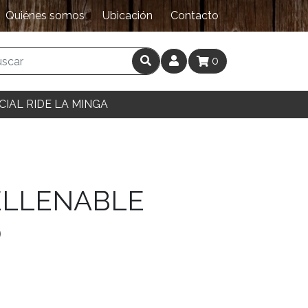
Quiénes somos
Ubicación
Contacto
0
CIAL RIDE LA MINGA
ELLENABLE
O