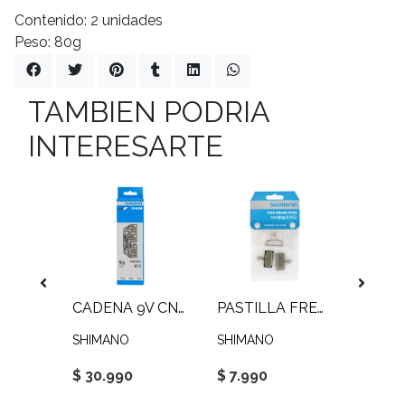
Contenido: 2 unidades
Peso: 80g
TAMBIEN PODRIA
INTERESARTE
CADENA 10V 116L
CADENA 9V CN-HG93 XT
PASTILLA FRENO G03S
SHIMANO
SHIMANO
SHIMA
$ 30.990
$ 7.990
$ 31.