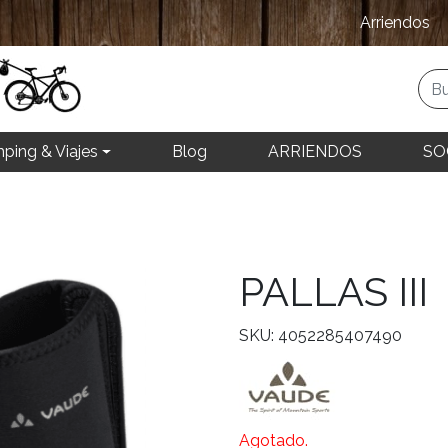
Arriendos
ping & Viajes
Blog
ARRIENDOS
SO
PALLAS III
SKU: 4052285407490
Agotado.