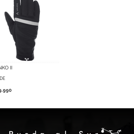
KO II
DE
9.990