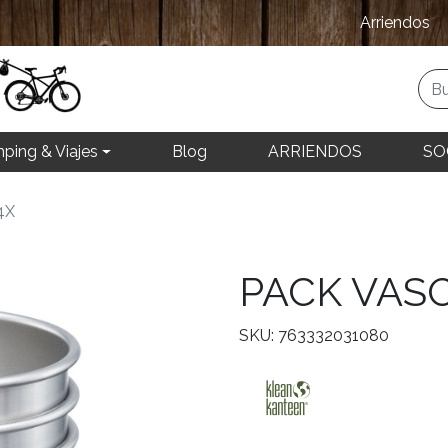
Arriendos
ping & Viajes
Blog
ARRIENDOS
SO
4X
PACK VASO
SKU: 763332031080