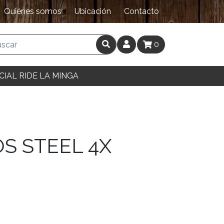
Quiénes somos
Ubicación
Contacto
0
CIAL RIDE LA MINGA
S STEEL 4X