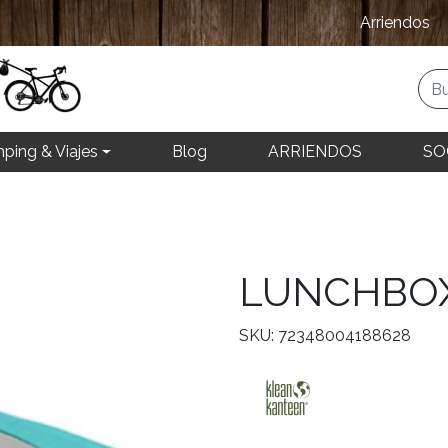
Arriendos
ping & Viajes
Blog
ARRIENDOS
SO
LUNCHBOX
SKU: 72348004188628