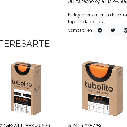
Utiliza tecnología Fibro-Seal
Incluye herramienta de extrac
tapa de la botella.
Compartir en:
NTERESARTE
CX/GRAVEL 700C/650B
S-MTB 27.5/29"