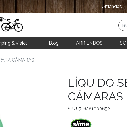
Arriendos
ping & Viajes
Blog
ARRIENDOS
SO
 PARA CÁMARAS
LÍQUIDO 
CÁMARAS
SKU: 716281000652