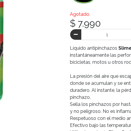
Agotado.
$ 7.990
Líquido antipinchazos
Slim
instantáneamente las perfo
bicicletas, motos u otros ro
La presión del aire que esca
donde se acumulan y se entr
duradero. Al instante, la pér
pinchazo.
Sella los pinchazos por hast
y no peligroso. No es inflam
Respetuoso con el medio am
Efectivo bajo las temperatu