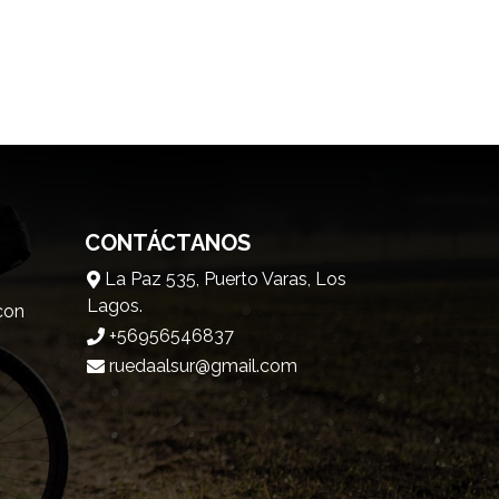
CONTÁCTANOS
La Paz 535, Puerto Varas, Los
Lagos.
 con
+56956546837
ruedaalsur@gmail.com