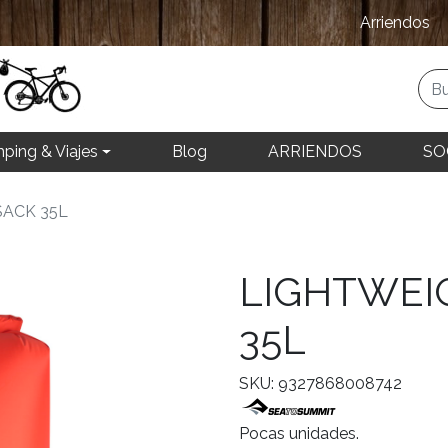
Arriendos
ping & Viajes
Blog
ARRIENDOS
SO
SACK 35L
LIGHTWEI
35L
SKU: 9327868008742
Pocas unidades.