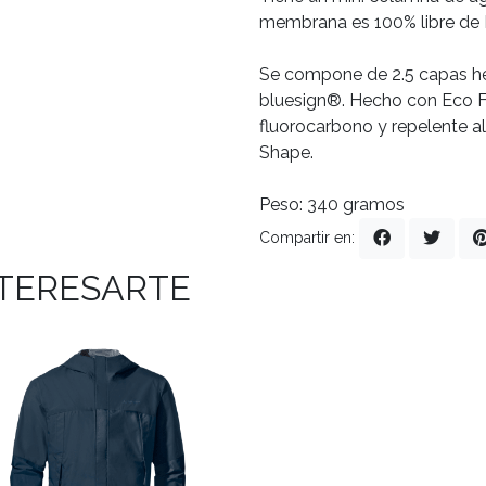
membrana es 100% libre de
Se compone de 2.5 capas hec
bluesign®. Hecho con Eco Fi
fluorocarbono y repelente a
Shape.
Peso: 340 gramos
Compartir en:
NTERESARTE