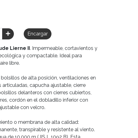
Encargar
ude Lierne II
. Impermeable, cortavientos y
 ecológica y compactable. Ideal para
ire libre.
lsillos de alta posición, ventilaciones en
 articuladas, capucha ajustable, cierre
olsillos delanteros con cierres cubiertos,
rres, cordón en el dobladillo inferior con
justable con velcro.
miento o membrana de alta calidad:
ente, transpirable y resistente al viento.
ua de 10.000 m (JIS L 1092 B). Esta