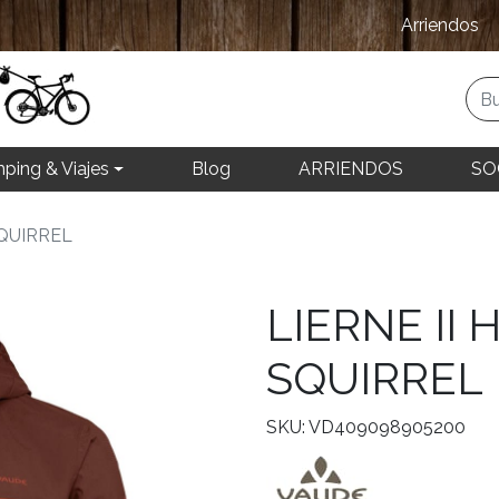
Arriendos
ping & Viajes
Blog
ARRIENDOS
SO
SQUIRREL
LIERNE II
SQUIRREL
SKU: VD409098905200