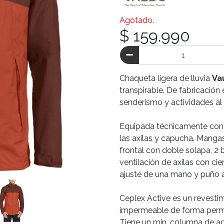
Agotado.
$ 159.990
Chaqueta ligera de lluvia
Va
transpirable. De fabricación
senderismo y actividades al a
Equipada técnicamente con bo
las axilas y capucha. Mangas
frontal con doble solapa, 2 b
ventilación de axilas con cie
ajuste de una mano y puño a
Ceplex Active es un revesti
impermeable de forma perman
Tiene un min. columna de ag