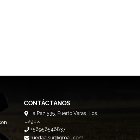
CONTÁCTANOS
La Paz 535, Puerto Varas, Los
Lagos.
 con
+56956546837
ruedaalsur@gmail.com