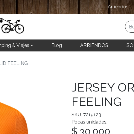
Arriendos
ping & Viajes
Blog
ARRIENDOS
SO
ID FEELING
JERSEY O
FEELING
SKU: 7219123
Pocas unidades.
$ 30.000