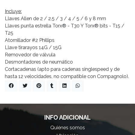
Incluye:
Llaves Allen de 2 / 2.5 / 3 / 4 / 5 / 6 y 8 mm
Llaves punta estrella Torx® - T30 Y Torx® bits - T15 /
T25
Atornillador #2 Phillips
Llave tirarayos 14G / 15G
Removedor de válvula
Desmontadores de neumático
Cortacadenas (apto para cadenas singlespeed y de
hasta 12 velocidades, no compatible con Compagnolo).
INFO ADICIONAL
Quiénes somos