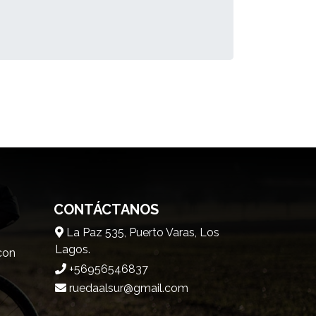
CONTÁCTANOS
La Paz 535, Puerto Varas, Los
Lagos.
 con
+56956546837
ruedaalsur@gmail.com