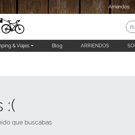
Arriendos
ping & Viajes
Blog
ARRIENDOS
SO
 :(
nido que buscabas