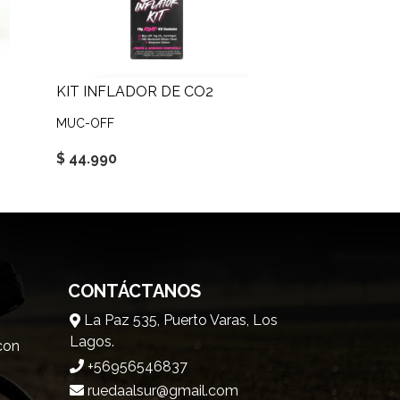
KIT INFLADOR DE CO2
MUC-OFF
$ 44.990
CONTÁCTANOS
La Paz 535, Puerto Varas, Los
Lagos.
 con
+56956546837
ruedaalsur@gmail.com