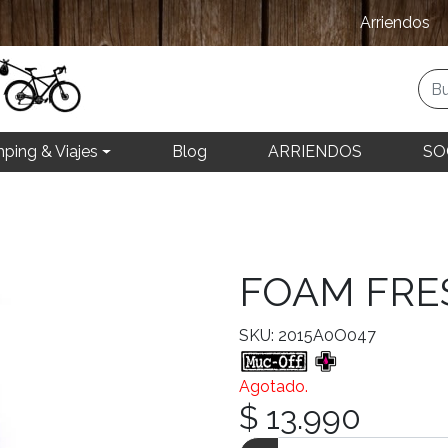
Arriendos
ping & Viajes
Blog
ARRIENDOS
SO
FOAM FRE
SKU: 2015A0O047
Agotado.
$ 13.990