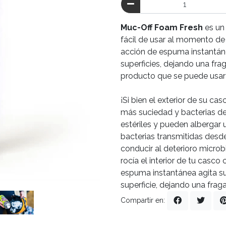
Muc-Off Foam Fresh
es un
fácil de usar al momento de
acción de espuma instantáne
superficies, dejando una fra
producto que se puede usar 
¡Si bien el exterior de su c
más suciedad y bacterias de 
estériles y pueden albergar u
bacterias transmitidas desd
conducir al deterioro microbi
rocía el interior de tu casc
espuma instantánea agita s
superficie, dejando una fraga
Compartir en: